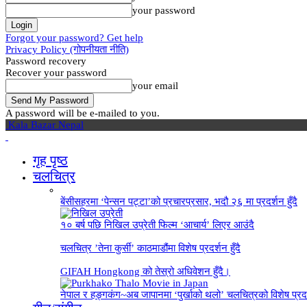
your password
Forgot your password? Get help
Privacy Policy (गोपनीयता नीति)
Password recovery
Recover your password
your email
A password will be e-mailed to you.
Kala Bazar Nepal
गृह पृष्‍ठ
चलचित्र
बेंसीसहरमा ‘पेन्सन पट्टा’को प्रचारप्रसार, भदौ २६ मा प्रदर्शन हुँदै
१० बर्ष पछि निखिल उप्रेती फिल्म ‘आचार्य’ लिएर आउंदै
चलचित्र ’तेना कुर्सी’ काठमाडौंमा विशेष प्रदर्शन हुँदै
GIFAH Hongkong को तेस्रो अधिवेशन हुँदै।
नेपाल र हङ्गकंग~अब जापानमा ‘पुर्खाको थलो’ चलचित्रको विशेष प्रदर्श