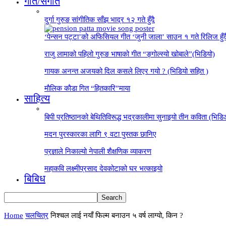
गीत/संगीत
दुर्गा गुरुङ सांगीतिक साँझ भाद्र १२ गते हुँदै
‘पेन्सन पट्टा’को अफिसियल गीत ‘जुनी जाला’ साउन १ गते रिलिज हुँ
राजु लामाको पहिलो गुरुङ भाषाको गीत “ङ्गोल्स्यो खोबाले”(भिडियो)
गायक अनन्त अजयको दिल कसले लिएर गयो ? (भिडियो सहित )
माैलिक काैडा गित “हितकारि”माया
साहित्य
बिपी प्रतिष्ठानको बेथितिविरूद्ध भद्रकालीमा सुनाइयो तीन कविता (भिड
मदन पुरस्कारका लागि ९ वटा पुस्तक छानिए
प्रज्ञाले निकाल्यो नेपाली शैक्षणिक व्याकरण
महाकवि लक्ष्मीप्रसाद देवकोटाको घर भत्काइयो
बिबिध
Home
चलचित्र
निश्चल लाई नयाँ फिल्म बनाउन ५ वर्ष लाग्यो, किन ?