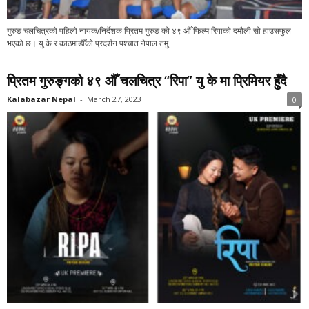
गुरुङ चलचित्रको पहिलो नायक/निर्देशक प्रितम गुरुङ को ४९ औँ फिल्म रिपाको दमौली सो हाउसफुल
भएको छ। यु के र काठमाडौँको प्रदर्शन पश्चात नेपाल तमु...
प्रितम गुरुङ्गको ४९ औँ चलचित्र “रिपा” यु के मा प्रिमियर हुँदै
Kalabazar Nepal
-
March 27, 2023
0