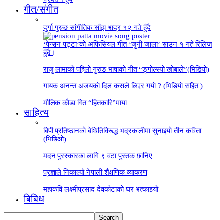
गीत/संगीत
दुर्गा गुरुङ सांगीतिक साँझ भाद्र १२ गते हुँदै
‘पेन्सन पट्टा’को अफिसियल गीत ‘जुनी जाला’ साउन १ गते रिलिज
हुँदै।
राजु लामाको पहिलो गुरुङ भाषाको गीत “ङ्गोल्स्यो खोबाले”(भिडियो)
गायक अनन्त अजयको दिल कसले लिएर गयो ? (भिडियो सहित )
माैलिक काैडा गित “हितकारि”माया
साहित्य
बिपी प्रतिष्ठानको बेथितिविरूद्ध भद्रकालीमा सुनाइयो तीन कविता
(भिडिओ)
मदन पुरस्कारका लागि ९ वटा पुस्तक छानिए
प्रज्ञाले निकाल्यो नेपाली शैक्षणिक व्याकरण
महाकवि लक्ष्मीप्रसाद देवकोटाको घर भत्काइयो
बिबिध