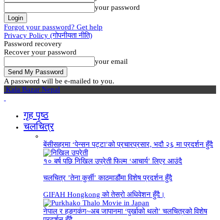
your password
Forgot your password? Get help
Privacy Policy (गोपनीयता नीति)
Password recovery
Recover your password
your email
A password will be e-mailed to you.
Kala Bazar Nepal
गृह पृष्‍ठ
चलचित्र
बेंसीसहरमा ‘पेन्सन पट्टा’को प्रचारप्रसार, भदौ २६ मा प्रदर्शन हुँदै
१० बर्ष पछि निखिल उप्रेती फिल्म ‘आचार्य’ लिएर आउंदै
चलचित्र ’तेना कुर्सी’ काठमाडौंमा विशेष प्रदर्शन हुँदै
GIFAH Hongkong को तेस्रो अधिवेशन हुँदै।
नेपाल र हङ्गकंग~अब जापानमा ‘पुर्खाको थलो’ चलचित्रको विशेष
प्रदर्शन हुँदै