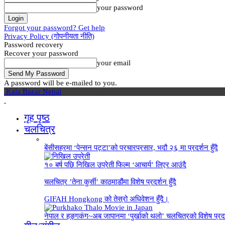
your password
Forgot your password? Get help
Privacy Policy (गोपनीयता नीति)
Password recovery
Recover your password
your email
A password will be e-mailed to you.
Kala Bazar Nepal
गृह पृष्‍ठ
चलचित्र
बेंसीसहरमा ‘पेन्सन पट्टा’को प्रचारप्रसार, भदौ २६ मा प्रदर्शन हुँदै
१० बर्ष पछि निखिल उप्रेती फिल्म ‘आचार्य’ लिएर आउंदै
चलचित्र ’तेना कुर्सी’ काठमाडौंमा विशेष प्रदर्शन हुँदै
GIFAH Hongkong को तेस्रो अधिवेशन हुँदै।
नेपाल र हङ्गकंग~अब जापानमा ‘पुर्खाको थलो’ चलचित्रको विशेष प्रदर्श