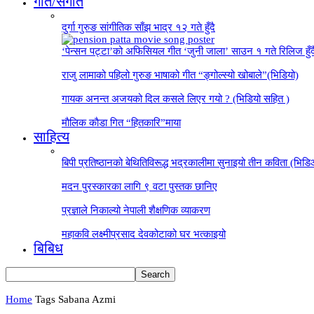
गीत/संगीत
दुर्गा गुरुङ सांगीतिक साँझ भाद्र १२ गते हुँदै
‘पेन्सन पट्टा’को अफिसियल गीत ‘जुनी जाला’ साउन १ गते रिलिज हुँ
राजु लामाको पहिलो गुरुङ भाषाको गीत “ङ्गोल्स्यो खोबाले”(भिडियो)
गायक अनन्त अजयको दिल कसले लिएर गयो ? (भिडियो सहित )
माैलिक काैडा गित “हितकारि”माया
साहित्य
बिपी प्रतिष्ठानको बेथितिविरूद्ध भद्रकालीमा सुनाइयो तीन कविता (भिड
मदन पुरस्कारका लागि ९ वटा पुस्तक छानिए
प्रज्ञाले निकाल्यो नेपाली शैक्षणिक व्याकरण
महाकवि लक्ष्मीप्रसाद देवकोटाको घर भत्काइयो
बिबिध
Home
Tags
Sabana Azmi