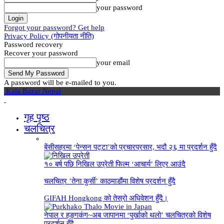
your password
Forgot your password? Get help
Privacy Policy (गोपनीयता नीति)
Password recovery
Recover your password
your email
A password will be e-mailed to you.
Kala Bazar Nepal
गृह पृष्‍ठ
चलचित्र
बेंसीसहरमा ‘पेन्सन पट्टा’को प्रचारप्रसार, भदौ २६ मा प्रदर्शन हुँदै
१० बर्ष पछि निखिल उप्रेती फिल्म ‘आचार्य’ लिएर आउंदै
चलचित्र ’तेना कुर्सी’ काठमाडौंमा विशेष प्रदर्शन हुँदै
GIFAH Hongkong को तेस्रो अधिवेशन हुँदै।
नेपाल र हङ्गकंग~अब जापानमा ‘पुर्खाको थलो’ चलचित्रको विशेष
प्रदर्शन हुँदै