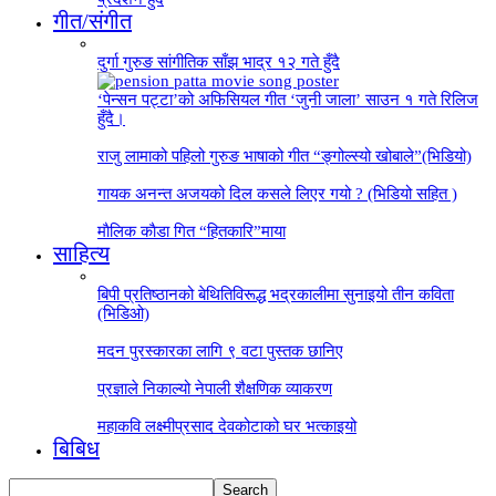
गीत/संगीत
दुर्गा गुरुङ सांगीतिक साँझ भाद्र १२ गते हुँदै
‘पेन्सन पट्टा’को अफिसियल गीत ‘जुनी जाला’ साउन १ गते रिलिज
हुँदै।
राजु लामाको पहिलो गुरुङ भाषाको गीत “ङ्गोल्स्यो खोबाले”(भिडियो)
गायक अनन्त अजयको दिल कसले लिएर गयो ? (भिडियो सहित )
माैलिक काैडा गित “हितकारि”माया
साहित्य
बिपी प्रतिष्ठानको बेथितिविरूद्ध भद्रकालीमा सुनाइयो तीन कविता
(भिडिओ)
मदन पुरस्कारका लागि ९ वटा पुस्तक छानिए
प्रज्ञाले निकाल्यो नेपाली शैक्षणिक व्याकरण
महाकवि लक्ष्मीप्रसाद देवकोटाको घर भत्काइयो
बिबिध