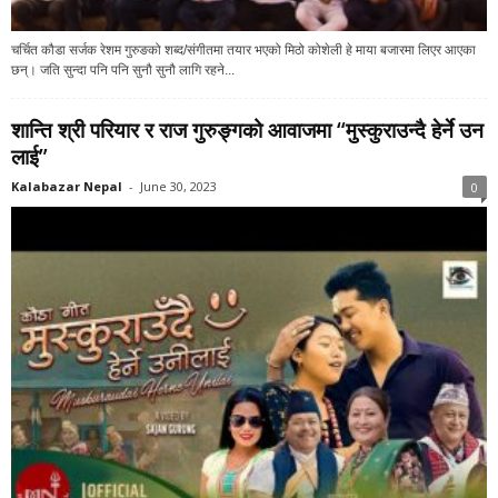
चर्चित कौडा सर्जक रेशम गुरुङको शब्द/संगीतमा तयार भएको मिठो कोशेली हे माया बजारमा लिएर आएका
छन्। जति सुन्दा पनि पनि सुनौ सुनौ लागि रहने...
शान्ति श्री परियार र राज गुरुङ्गको आवाजमा “मुस्कुराउन्दै हेर्ने उन
लाई”
Kalabazar Nepal
-
June 30, 2023
0