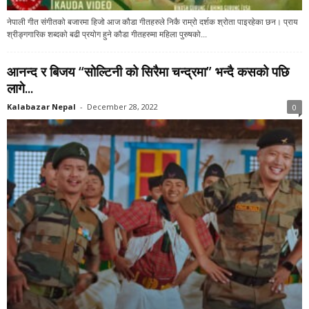
नेपाली गीत संगीतको बजारमा हिजो आज कौडा गीतहरुले निकै राम्रो दर्शक श्रोता पाइरहेका छन। प्राय
श्रीङ्गगारिक शब्दको बढी प्रयोग हुने कौडा गीतहरुमा महिला पुरुषको...
आनन्द र बिजय “सोल्टिनी को सिरैमा चन्द्रमा” भन्दै कसको पछि
लागे...
Kalabazar Nepal
-
December 28, 2022
0