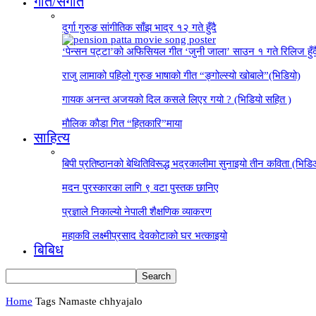
गीत/संगीत
दुर्गा गुरुङ सांगीतिक साँझ भाद्र १२ गते हुँदै
‘पेन्सन पट्टा’को अफिसियल गीत ‘जुनी जाला’ साउन १ गते रिलिज हुँ
राजु लामाको पहिलो गुरुङ भाषाको गीत “ङ्गोल्स्यो खोबाले”(भिडियो)
गायक अनन्त अजयको दिल कसले लिएर गयो ? (भिडियो सहित )
माैलिक काैडा गित “हितकारि”माया
साहित्य
बिपी प्रतिष्ठानको बेथितिविरूद्ध भद्रकालीमा सुनाइयो तीन कविता (भिड
मदन पुरस्कारका लागि ९ वटा पुस्तक छानिए
प्रज्ञाले निकाल्यो नेपाली शैक्षणिक व्याकरण
महाकवि लक्ष्मीप्रसाद देवकोटाको घर भत्काइयो
बिबिध
Home
Tags
Namaste chhyajalo