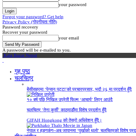
your password
Forgot your password? Get help
Privacy Policy (गोपनीयता नीति)
Password recovery
Recover your password
your email
A password will be e-mailed to you.
Kala Bazar Nepal
गृह पृष्‍ठ
चलचित्र
बेंसीसहरमा ‘पेन्सन पट्टा’को प्रचारप्रसार, भदौ २६ मा प्रदर्शन हुँदै
१० बर्ष पछि निखिल उप्रेती फिल्म ‘आचार्य’ लिएर आउंदै
चलचित्र ’तेना कुर्सी’ काठमाडौंमा विशेष प्रदर्शन हुँदै
GIFAH Hongkong को तेस्रो अधिवेशन हुँदै।
नेपाल र हङ्गकंग~अब जापानमा ‘पुर्खाको थलो’ चलचित्रको विशेष प्रदर्श