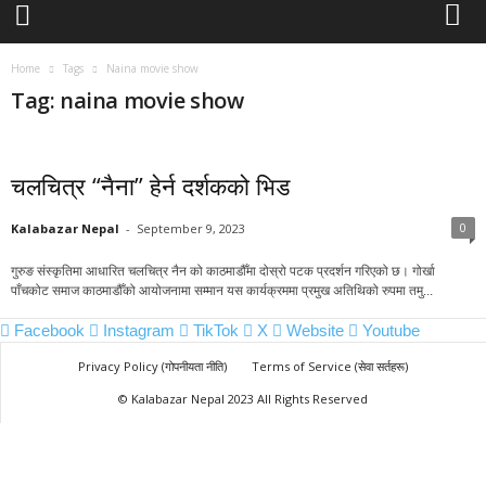
a
l
a
Home
Tags
Naina movie show
B
Tag: naina movie show
a
z
a
r
चलचित्र “नैना” हेर्न दर्शकको भिड
N
e
0
Kalabazar Nepal
-
September 9, 2023
p
a
गुरुङ संस्कृतिमा आधारित चलचित्र नैन को काठमाडौँमा दोस्रो पटक प्रदर्शन गरिएको छ। गोर्खा
l
पाँचकोट समाज काठमाडौँको आयोजनामा सम्मान यस कार्यक्रममा प्रमुख अतिथिको रुपमा तमु...
Facebook
Instagram
TikTok
X
Website
Youtube
Privacy Policy (गोपनीयता नीति)
Terms of Service (सेवा सर्तहरू)
© Kalabazar Nepal 2023 All Rights Reserved