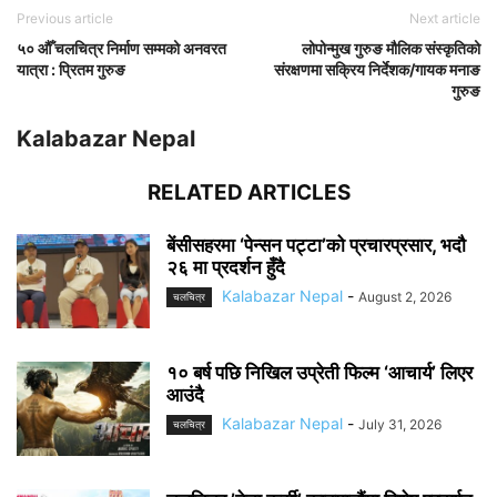
Previous article
Next article
५० औँ चलचित्र निर्माण सम्मको अनवरत
लोपोन्मुख गुरुङ मौलिक संस्कृतिको
यात्रा : प्रितम गुरुङ
संरक्षणमा सक्रिय निर्देशक/गायक मनाङ
गुरुङ
Kalabazar Nepal
RELATED ARTICLES
बेंसीसहरमा ‘पेन्सन पट्टा’को प्रचारप्रसार, भदौ
२६ मा प्रदर्शन हुँदै
Kalabazar Nepal
-
August 2, 2026
चलचित्र
१० बर्ष पछि निखिल उप्रेती फिल्म ‘आचार्य’ लिएर
आउंदै
Kalabazar Nepal
-
July 31, 2026
चलचित्र