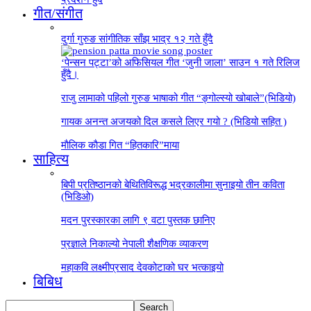
गीत/संगीत
दुर्गा गुरुङ सांगीतिक साँझ भाद्र १२ गते हुँदै
‘पेन्सन पट्टा’को अफिसियल गीत ‘जुनी जाला’ साउन १ गते रिलिज
हुँदै।
राजु लामाको पहिलो गुरुङ भाषाको गीत “ङ्गोल्स्यो खोबाले”(भिडियो)
गायक अनन्त अजयको दिल कसले लिएर गयो ? (भिडियो सहित )
माैलिक काैडा गित “हितकारि”माया
साहित्य
बिपी प्रतिष्ठानको बेथितिविरूद्ध भद्रकालीमा सुनाइयो तीन कविता
(भिडिओ)
मदन पुरस्कारका लागि ९ वटा पुस्तक छानिए
प्रज्ञाले निकाल्यो नेपाली शैक्षणिक व्याकरण
महाकवि लक्ष्मीप्रसाद देवकोटाको घर भत्काइयो
बिबिध