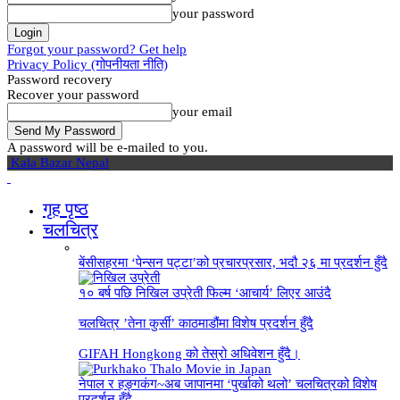
your password
Forgot your password? Get help
Privacy Policy (गोपनीयता नीति)
Password recovery
Recover your password
your email
A password will be e-mailed to you.
Kala Bazar Nepal
गृह पृष्‍ठ
चलचित्र
बेंसीसहरमा ‘पेन्सन पट्टा’को प्रचारप्रसार, भदौ २६ मा प्रदर्शन हुँदै
१० बर्ष पछि निखिल उप्रेती फिल्म ‘आचार्य’ लिएर आउंदै
चलचित्र ’तेना कुर्सी’ काठमाडौंमा विशेष प्रदर्शन हुँदै
GIFAH Hongkong को तेस्रो अधिवेशन हुँदै।
नेपाल र हङ्गकंग~अब जापानमा ‘पुर्खाको थलो’ चलचित्रको विशेष
प्रदर्शन हुँदै