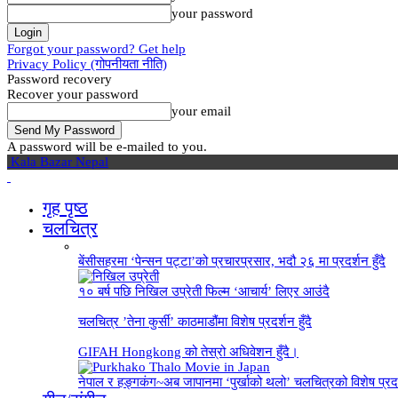
your password
Forgot your password? Get help
Privacy Policy (गोपनीयता नीति)
Password recovery
Recover your password
your email
A password will be e-mailed to you.
Kala Bazar Nepal
गृह पृष्‍ठ
चलचित्र
बेंसीसहरमा ‘पेन्सन पट्टा’को प्रचारप्रसार, भदौ २६ मा प्रदर्शन हुँदै
१० बर्ष पछि निखिल उप्रेती फिल्म ‘आचार्य’ लिएर आउंदै
चलचित्र ’तेना कुर्सी’ काठमाडौंमा विशेष प्रदर्शन हुँदै
GIFAH Hongkong को तेस्रो अधिवेशन हुँदै।
नेपाल र हङ्गकंग~अब जापानमा ‘पुर्खाको थलो’ चलचित्रको विशेष प्रदर्श