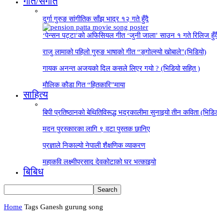
गीत/संगीत
दुर्गा गुरुङ सांगीतिक साँझ भाद्र १२ गते हुँदै
‘पेन्सन पट्टा’को अफिसियल गीत ‘जुनी जाला’ साउन १ गते रिलिज हुँ
राजु लामाको पहिलो गुरुङ भाषाको गीत “ङ्गोल्स्यो खोबाले”(भिडियो)
गायक अनन्त अजयको दिल कसले लिएर गयो ? (भिडियो सहित )
माैलिक काैडा गित “हितकारि”माया
साहित्य
बिपी प्रतिष्ठानको बेथितिविरूद्ध भद्रकालीमा सुनाइयो तीन कविता (भिड
मदन पुरस्कारका लागि ९ वटा पुस्तक छानिए
प्रज्ञाले निकाल्यो नेपाली शैक्षणिक व्याकरण
महाकवि लक्ष्मीप्रसाद देवकोटाको घर भत्काइयो
बिबिध
Home
Tags
Ganesh gurung song