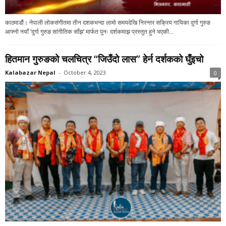
काठमाडौं। नेपाली लोकसंगीतमा तीन दशकभन्दा लामो समयदेखि निरन्तर सक्रिय गायिका दुर्गा गुरुङ
आफ्नो नयाँ 'दुर्गा गुरुङ सांगीतिक साँझ' मार्फत पुनः दर्शकमाझ प्रस्तुत हुने भएकी...
हितमान गुरुङको चलचित्र “जिउँदो लास” हेर्न दर्शकको घुँइचो
Kalabazar Nepal
-
October 4, 2023
0