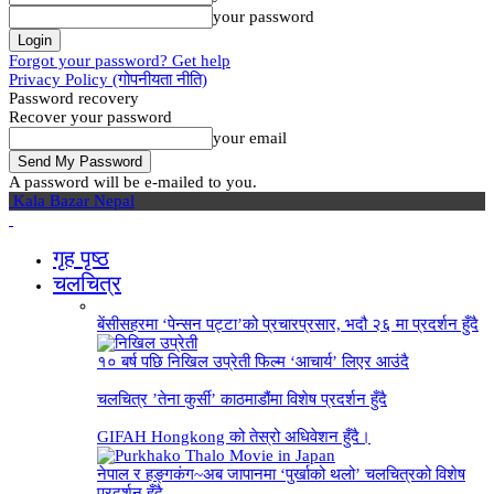
your password
Forgot your password? Get help
Privacy Policy (गोपनीयता नीति)
Password recovery
Recover your password
your email
A password will be e-mailed to you.
Kala Bazar Nepal
गृह पृष्‍ठ
चलचित्र
बेंसीसहरमा ‘पेन्सन पट्टा’को प्रचारप्रसार, भदौ २६ मा प्रदर्शन हुँदै
१० बर्ष पछि निखिल उप्रेती फिल्म ‘आचार्य’ लिएर आउंदै
चलचित्र ’तेना कुर्सी’ काठमाडौंमा विशेष प्रदर्शन हुँदै
GIFAH Hongkong को तेस्रो अधिवेशन हुँदै।
नेपाल र हङ्गकंग~अब जापानमा ‘पुर्खाको थलो’ चलचित्रको विशेष
प्रदर्शन हुँदै