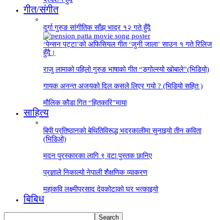
गीत/संगीत
दुर्गा गुरुङ सांगीतिक साँझ भाद्र १२ गते हुँदै
‘पेन्सन पट्टा’को अफिसियल गीत ‘जुनी जाला’ साउन १ गते रिलिज
हुँदै।
राजु लामाको पहिलो गुरुङ भाषाको गीत “ङ्गोल्स्यो खोबाले”(भिडियो)
गायक अनन्त अजयको दिल कसले लिएर गयो ? (भिडियो सहित )
माैलिक काैडा गित “हितकारि”माया
साहित्य
बिपी प्रतिष्ठानको बेथितिविरूद्ध भद्रकालीमा सुनाइयो तीन कविता
(भिडिओ)
मदन पुरस्कारका लागि ९ वटा पुस्तक छानिए
प्रज्ञाले निकाल्यो नेपाली शैक्षणिक व्याकरण
महाकवि लक्ष्मीप्रसाद देवकोटाको घर भत्काइयो
बिबिध