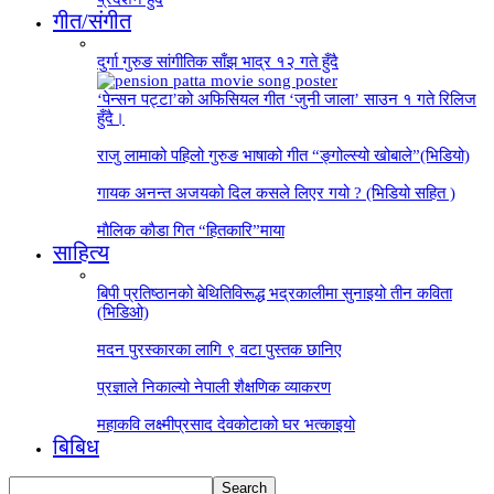
गीत/संगीत
दुर्गा गुरुङ सांगीतिक साँझ भाद्र १२ गते हुँदै
‘पेन्सन पट्टा’को अफिसियल गीत ‘जुनी जाला’ साउन १ गते रिलिज
हुँदै।
राजु लामाको पहिलो गुरुङ भाषाको गीत “ङ्गोल्स्यो खोबाले”(भिडियो)
गायक अनन्त अजयको दिल कसले लिएर गयो ? (भिडियो सहित )
माैलिक काैडा गित “हितकारि”माया
साहित्य
बिपी प्रतिष्ठानको बेथितिविरूद्ध भद्रकालीमा सुनाइयो तीन कविता
(भिडिओ)
मदन पुरस्कारका लागि ९ वटा पुस्तक छानिए
प्रज्ञाले निकाल्यो नेपाली शैक्षणिक व्याकरण
महाकवि लक्ष्मीप्रसाद देवकोटाको घर भत्काइयो
बिबिध