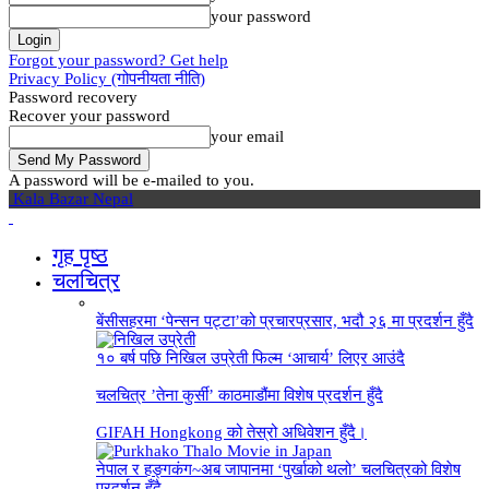
your password
Forgot your password? Get help
Privacy Policy (गोपनीयता नीति)
Password recovery
Recover your password
your email
A password will be e-mailed to you.
Kala Bazar Nepal
गृह पृष्‍ठ
चलचित्र
बेंसीसहरमा ‘पेन्सन पट्टा’को प्रचारप्रसार, भदौ २६ मा प्रदर्शन हुँदै
१० बर्ष पछि निखिल उप्रेती फिल्म ‘आचार्य’ लिएर आउंदै
चलचित्र ’तेना कुर्सी’ काठमाडौंमा विशेष प्रदर्शन हुँदै
GIFAH Hongkong को तेस्रो अधिवेशन हुँदै।
नेपाल र हङ्गकंग~अब जापानमा ‘पुर्खाको थलो’ चलचित्रको विशेष
प्रदर्शन हुँदै