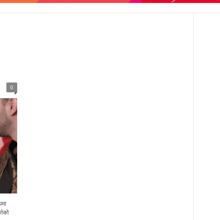
0
पमा
काको