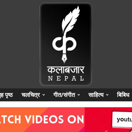
ृह पृष्‍ठ
चलचित्र
गीत/संगीत
साहित्य
बिबिध