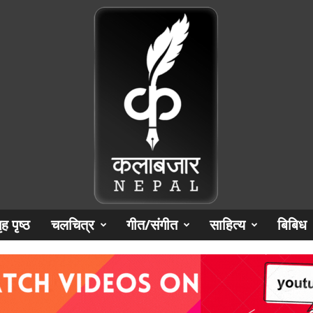
ृह पृष्‍ठ
चलचित्र
गीत/संगीत
साहित्य
बिबिध