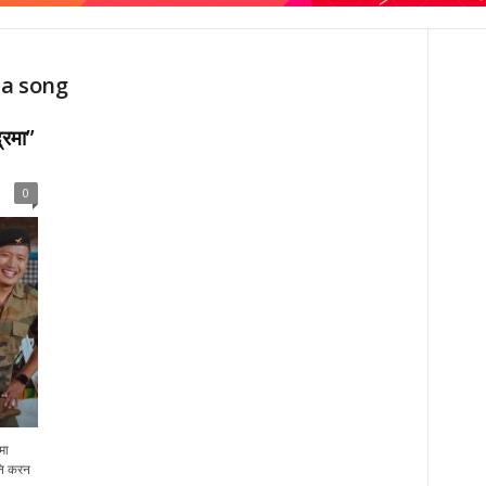
da song
्रमा”
0
रमा
अनि करन