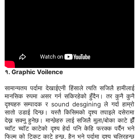
१. Graphic Voilence
सामान्यतय पर्दामा देखाईएनी हिंसाले त्यति सजिलै हामीलाई
मानसिक रुपमा असर गर्न सकिरहेको हुँदैन। तर कुनै कुनै
दृश्यहरु सम्पादक र sound desgining ले गर्दा हाम्रो
सातो उडाई दिन्छ। यस्तै किसिमको दृश्य तपाइले दसेरामा
देख्न सक्नु हुनेछ। मान्छेहरु लाई सजिलै मुला/बोका काटे झैँ
च्वॉट च्वॉट काटेको दृश्य हेर्दा पनि केहि फरक्क पर्दैन भने
फिल्म को टिकट काटे हुन्छ, हैन भने पर्दामा दृश्य चलिरहन्छ