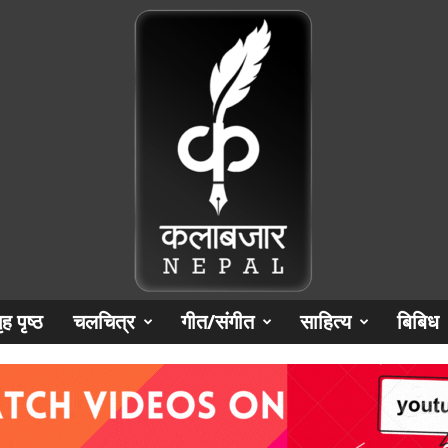
ृह पृष्‍ठ
चलचित्र
गीत/संगीत
साहित्य
बिबिध